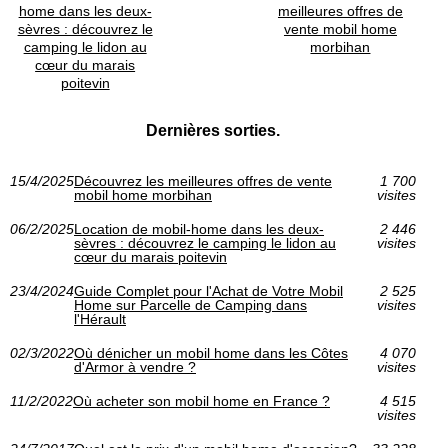
home dans les deux-
meilleures offres de
sèvres : découvrez le
vente mobil home
camping le lidon au
morbihan
cœur du marais
poitevin
Dernières sorties.
15/4/2025
Découvrez les meilleures offres de vente
1 700
mobil home morbihan
visites
06/2/2025
Location de mobil-home dans les deux-
2 446
sèvres : découvrez le camping le lidon au
visites
cœur du marais poitevin
23/4/2024
Guide Complet pour l'Achat de Votre Mobil
2 525
Home sur Parcelle de Camping dans
visites
l'Hérault
02/3/2022
Où dénicher un mobil home dans les Côtes
4 070
d'Armor à vendre ?
visites
11/2/2022
Où acheter son mobil home en France ?
4 515
visites